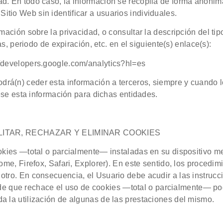
ad. En todo caso, la información se recopila de forma anónim
Sitio Web sin identificar a usuarios individuales.
ación sobre la privacidad, o consultar la descripción del tipo
as, periodo de expiración, etc. en el siguiente(s) enlace(s):
//developers.google.com/analytics?hl=es
drá(n) ceder esta información a terceros, siempre y cuando lo 
se esta información para dichas entidades.
ITAR, RECHAZAR Y ELIMINAR COOKIES
ookies —total o parcialmente— instaladas en su dispositivo m
me, Firefox, Safari, Explorer). En este sentido, los procedim
otro. En consecuencia, el Usuario debe acudir a las instrucci
 de que rechace el uso de cookies —total o parcialmente— po
ada la utilización de algunas de las prestaciones del mismo.