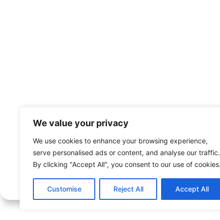
¿Alguna duda?
We value your privacy
Ponte en contacto con nosotros, ¡estaremos enca
We use cookies to enhance your browsing experience,
serve personalised ads or content, and analyse our traffic.
By clicking "Accept All", you consent to our use of cookies
Customise
Reject All
Accept All